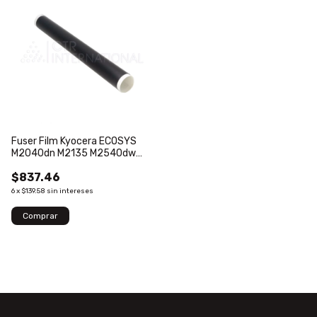
Fuser Film Kyocera ECOSYS
M2040dn M2135 M2540dw
M2635DW M2635dw
$837.46
M2640idw M2735DW
P2040dw P2235dw
6
x
$139.58
sin intereses