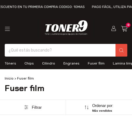
ESCUENTO EN TU PRIMERA COMPRA CODIGO: 10MAS
PAGO FÁCIL, UTILIZA PA
0
Tóners
Chips
Cilindro
Engranes
Fuser film
Lamina lim
Inicio
>
Fuser film
Fuser film
Ordenar por:
Filtrar
Más vendidos