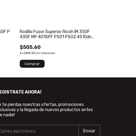
430F P
Rodillo Fusor Superior Ricoh IM 350F
430F MP 401SPF P501 P502 4510dn
4510SF 4520DN M1604119 AE011135
$505.60
3
x
$168.53
sin intereses
REGISTRATE AHORA!
o te pierdas nuestras ofertas, promociones
clusivas y la llegada de nuevos productos antes
e nadie!