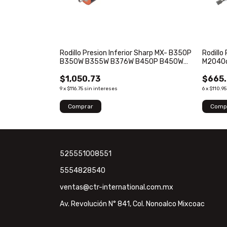
Rodillo Presion Inferior Sharp MX- B350P
Rodillo
B350W B355W B376W B450P B450W
M2040
B455W B476W NROLS0292QSZZ
M2635
$1,050.73
$665
P2040
9
x
$116.75
sin intereses
6
x
$110.95
525551008551
5554828540
ventas@ctr-international.com.mx
Av. Revolución N° 841, Col. Nonoalco Mixcoac