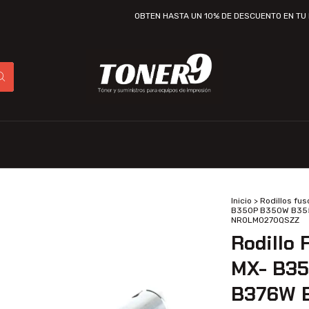
OBTEN HASTA UN 10% DE DESCUENTO EN TU PRIMER
Inicio
>
Rodillos fuso
B350P B350W B35
NROLM0270QSZZ
Rodillo 
MX- B3
B376W 