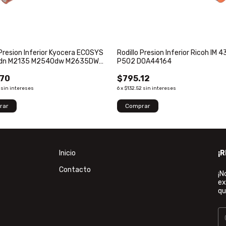
 Presion Inferior Kyocera ECOSYS
Rodillo Presion Inferior Ricoh IM 
dn M2135 M2540dw M2635DW
P502 D0A44164
dw M2640idw M2735DW
.70
$795.12
dw P2235dw
sin intereses
6
x
$132.52
sin intereses
Inicio
¡
Contacto
¡N
ex
qu