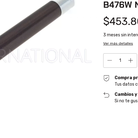
B476W 
$453.8
3
meses sin inte
Ver más detalles
Compra pr
Tus datos c
Cambios y
Si no te gu