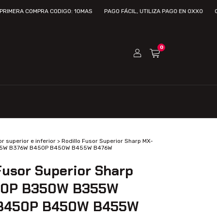
A COMPRA CODIGO: 10MAS
PAGO FÁCIL, UTILIZA PAGO EN OXXO
OBTEN H
0
r superior e inferior
>
Rodillo Fusor Superior Sharp MX-
5W B376W B450P B450W B455W B476W
Fusor Superior Sharp
50P B350W B355W
B450P B450W B455W